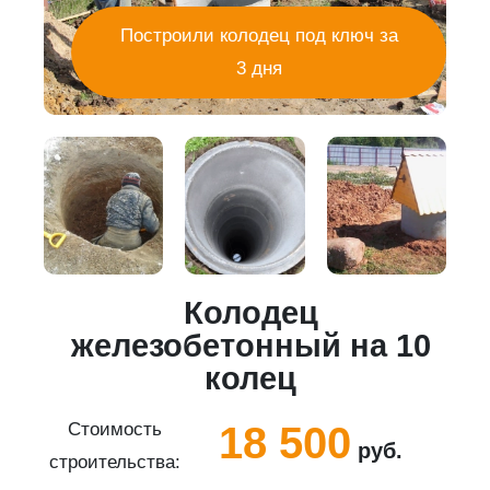
Построили колодец под ключ за
3 дня
Колодец
5
железобетонный на 10
колец
18 500
Стоимость
руб.
строительства:
с