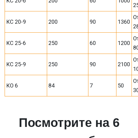
КС 20-6
200
60
1000
2
О
КС 20-9
200
90
1360
2
О
КС 25-6
250
60
1200
8
О
КС 25-9
250
90
2100
1
О
КО 6
84
7
50
3
Посмотрите на 6