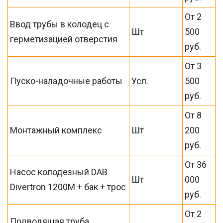
От 2
Ввод трубы в колодец с
Шт
500
герметизацией отверстия
руб.
От 3
Пуско-наладочные работы
Усл.
500
руб.
От 8
Монтажный комплекс
Шт
200
руб.
От 36
Насос колодезный DAB
Шт
000
Divertron 1200M + бак + трос
руб.
От 2
Подводящая труба